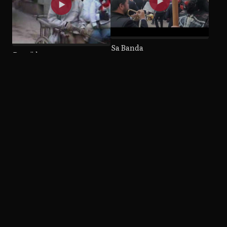
Sa Banda
Beneïdes
2024
2006
L'Oferta
Ball a Sa Plaça
2018
2012