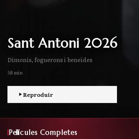
Sant Antoni 2026
Dimonis, foguerons i beneïdes
58 min
Reproduir
Pel
lícules Completes
·